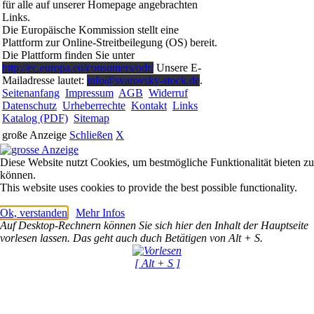
für alle auf unserer Homepage angebrachten
Links.
Die Europäische Kommission stellt eine
Plattform zur Online-Streitbeilegung (OS) bereit.
Die Plattform finden Sie unter
http://ec.europa.eu/consumers/odr/
Unsere E-
Mailadresse lautet:
info@svarovsky-stock.de
.
Seitenanfang
Impressum
AGB
Widerruf
Datenschutz
Urheberrechte
Kontakt
Links
Katalog (PDF)
Sitemap
große Anzeige
Schließen
X
Diese Website nutzt Cookies, um bestmögliche Funktionalität bieten zu
können.
This website uses cookies to provide the best possible functionality.
Ok, verstanden
Mehr Infos
Auf Desktop-Rechnern können Sie sich hier den Inhalt der Hauptseite
vorlesen lassen. Das geht auch duch Betätigen von Alt + S.
[ Alt + S ]