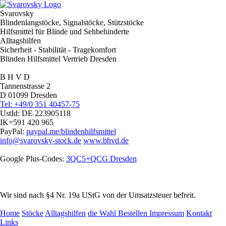
Svarovsky
Blindenlangstöcke, Signalstöcke, Stützstöcke
Hilfsmittel für Blinde und Sehbehinderte
Alltagshilfen
Sicherheit - Stabilität - Tragekomfort
Blinden Hilfsmittel Vertrieb Dresden
B H V D
Tannenstrasse 2
D 01099 Dresden
Tel: +49/0 351 40457-75
UstId:
DE 223905118
IK=591 420 965
PayPal:
paypal.me/blindenhilfsmittel
info@svarovsky-stock.de
www.bhvd.de
Google Plus-Codes:
3QC5+QCG Dresden
Wir sind nach §4 Nr. 19a UStG von der Umsatzsteuer befreit.
Home
Stöcke
Alltagshilfen
die Wahl
Bestellen
Impressum
Kontakt
Links