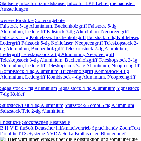
Startseite
Infos für Sanitätshäuser
Infos für LPF-Lehrer
die nächsten
Ausstellungen
weitere Produkte
Sonerangebote
Faltstock 5-tlg Aluminium, Buchenholzgriff
Faltstock 5-tlg
Aluminium, Ledergriff
Faltstock 5-tlg Aluminium, Neopreengriff
Faltstock 5-tlg Kohlefaser, Buchenholzgriff
Faltstock 5-tlg Kohlefaser,
Ledergriff
Faltstock 5-tlg Kohlefaser, Neopreengriff
Teleskopstock 2-
tlg Aluminium, Buchenholzgriff
Teleskopstock 2-tlg Aluminium,
Ledergriff
Teleskopstock 2-tlg Aluminium, Neopreengriff
Teleskopstock 3-tlg Aluminium, Buchenholzgriff
Teleskopstock 3-tlg
Aluminium, Ledergriff
Teleskopstock 3-tlg Aluminium, Neopreengriff
Kombistock 4-tlg Aluminium, Buchenholzgriff
Kombistock 4-tlg
Aluminium, Ledergriff
Kombistock 4-tlg Aluminium, Neopreengriff
Signalstock 7-tlg Aluminium
Signalstock 4-tlg Aluminium
Signalstock
7-tlg Kohlef.
Stützstock/Falt 4-tlg Aluminium
Stützstock/Kombi 5-tlg Aluminium
Stützstock/Tele 2-tlg Aluminium
Endstücke
Stocktaschen
Ersatzteile
B H V D
fluSoft
Deutscher hilfsmittelvertrieb
Sprachhandy
ZoomText
Dolphin
TTS-Systeme
NVDA
Seika Braillezeilen
Blindenbrief
Hier wird Ihnen einiges über die Konstruktion und somit über die